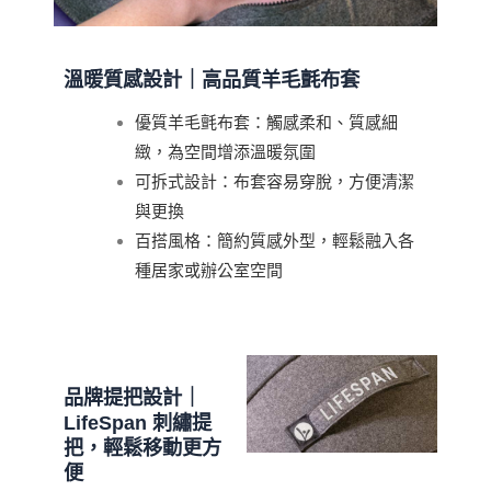
溫暖質感設計｜
高品質羊毛氈布套
優質羊毛氈布套：觸感柔和、質感細
緻，為空間增添溫暖氛圍
可拆式設計：布套容易穿脫，方便清潔
與更換
百搭風格：簡約質感外型，輕鬆融入各
種居家或辦公室空間
品牌提把設計｜
LifeSpan 刺繡提
把，輕鬆移動更方
便