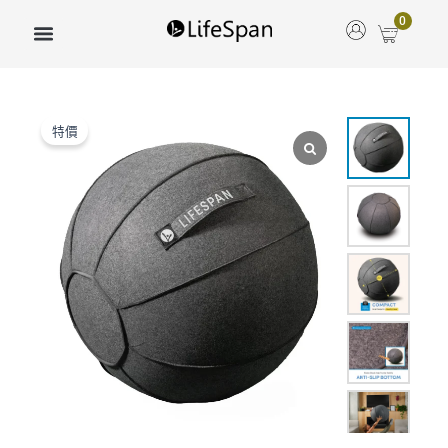
跳
0
至
主
要
Quantity
內
容
特價