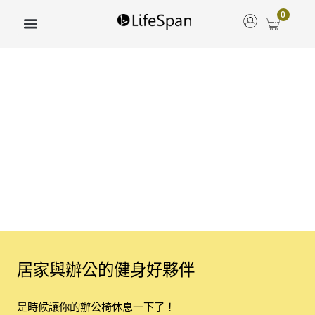
跳
0
至
主
要
內
容
居家與辦公的健身好夥伴
是時候讓你的辦公椅休息一下了！