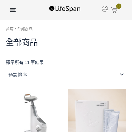
跳
0
至
主
要
首頁
/ 全部商品
內
容
全部商品
顯示所有 11 筆結果