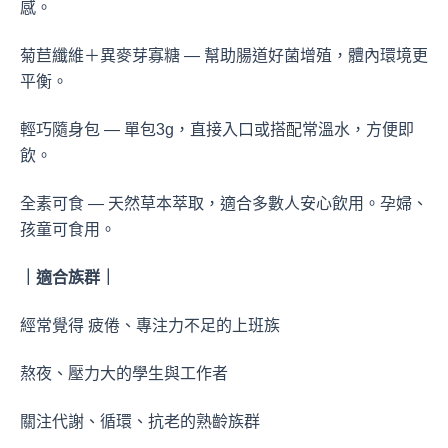
感。
菊苣纖維＋異麥芽寡糖 — 幫助腸道好菌增殖，體內環境更
平衡。
輕巧隨身包 — 單包3g，直接入口或搭配常溫水，方便即
飲。
全素可食 — 天然草本萃取，適合多數人安心飲用。孕婦、
孩童可食用。
｜適合族群｜
經常覺得 疲倦、專注力不足的上班族
熬夜、壓力大的學生與工作者
關注代謝、循環、抗老的熟齡族群