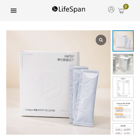
跳
0
至
主
要
Quantity
內
容