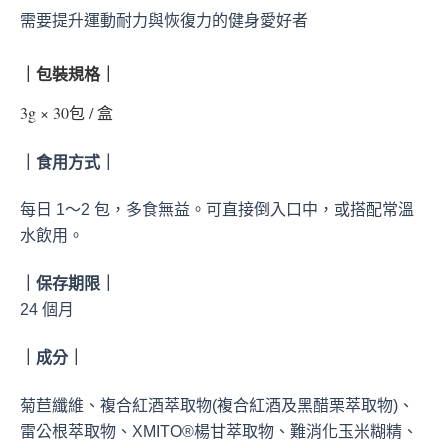
需要提升運動耐力與恢復力的健身愛好者
｜包裝規格｜
3g × 30包 / 盒
｜食用方式｜
每日 1～2 包，多食無益。可直接倒入口中，或搭配常溫
水飲用。
｜保存期限｜
24 個月
｜成分｜
菊苣纖維、複合紅酒萃取物(複合紅酒及黑醋栗萃取物)、
雷公根萃取物、XMITO®楊甘萃取物、難消化玉米糊精、